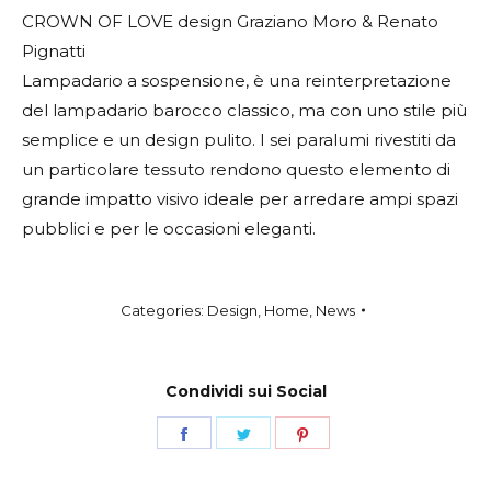
CROWN OF LOVE design Graziano Moro & Renato
Pignatti
Lampadario a sospensione, è una reinterpretazione
del lampadario barocco classico, ma con uno stile più
semplice e un design pulito. I sei paralumi rivestiti da
un particolare tessuto rendono questo elemento di
grande impatto visivo ideale per arredare ampi spazi
pubblici e per le occasioni eleganti.
Categories:
Design
,
Home
,
News
Condividi sui Social
Share
Share
Share
on
on
on