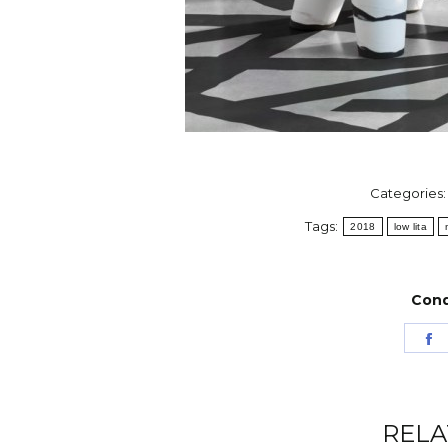
Categories
Tags:
2018
low lita
Condi
S
o
F
RELA