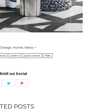
:
Design
,
Home
,
News
news
outdoor
paola navone
Slide
vidi sui Social
hare
Share
Share
n
on
on
acebook
Twitter
Pinterest
TED POSTS