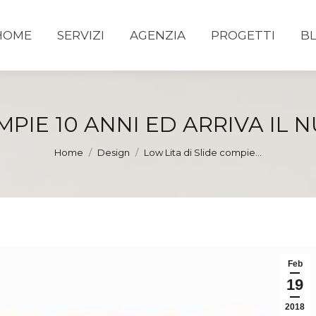
HOME
SERVIZI
AGENZIA
PROGETTI
B
MPIE 10 ANNI ED ARRIVA IL
You are here:
Home
Design
Low Lita di Slide compie…
Feb
19
2018