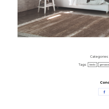
Categories
Tags:
beds
gervaso
Condi
S
o
F