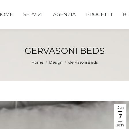
HOME
SERVIZI
AGENZIA
PROGETTI
B
GERVASONI BEDS
You are here:
Home
Design
Gervasoni Beds
Jun
7
2019