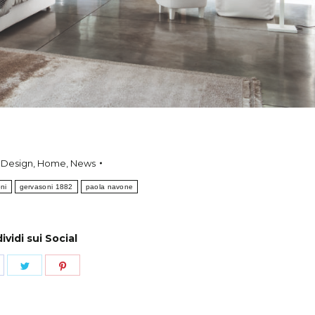
:
Design
,
Home
,
News
ni
gervasoni 1882
paola navone
vidi sui Social
hare
Share
Share
n
on
on
acebook
Twitter
Pinterest