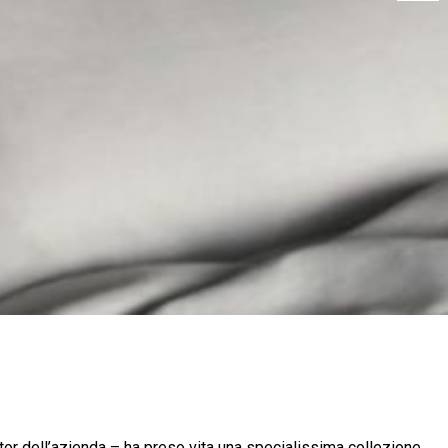
ctor dell’azienda – ha preso vita una specialissima collezione,