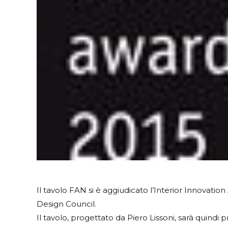
Il tavolo FAN si è aggiudicato l’Interior Innovati
Design Council.
Il tavolo, progettato da Piero Lissoni, sarà quindi p