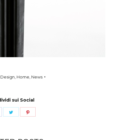
:
Design
,
Home
,
News
vidi sui Social
hare
Share
Share
n
on
on
acebook
Twitter
Pinterest