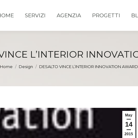
HOME
SERVIZI
AGENZIA
PROGETTI
B
VINCE L’INTERIOR INNOVAT
You are here:
Home
Design
DESALTO VINCE L’INTERIOR INNOVATION AWARD
May
14
2015