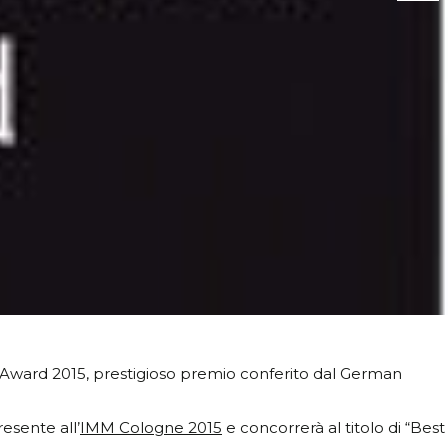
on Award 2015, prestigioso premio conferito dal German
resente all’
IMM Cologne 2015
e concorrerà al titolo di “Best